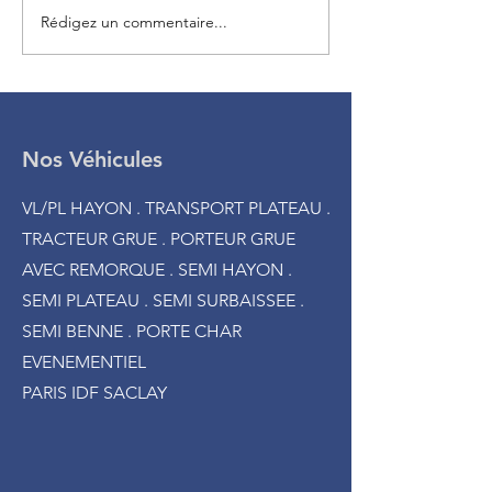
Rédigez un commentaire...
Porteurs Mercedes 8x4
Livraison d’un e
Bennes
colimaçon au si
Free à Paris
Nos Véhicules
VL/PL HAYON . TRANSPORT PLATEAU .
TRACTEUR GRUE . PORTEUR GRUE
AVEC REMORQUE . SEMI HAYON .
SEMI PLATEAU . SEMI SURBAISSEE .
SEMI BENNE . PORTE CHAR
EVENEMENTIEL
PARIS IDF SACLAY