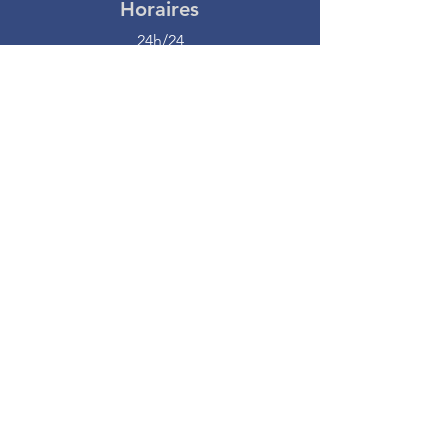
Horaires
24h/24
7j/7
Ouvert toute l'année
Nos prestations sont payables à
30 jours conformément à L’article
L 441-6 du code de commerce
Contact
9 rue des osiers
Coignières CS 30601
78314 MAUREPAS CEDEX