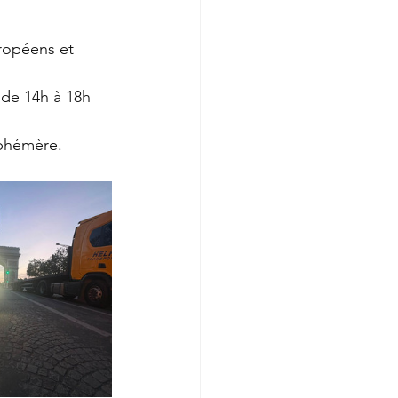
uropéens et 
 de 14h à 18h 
phémère. 