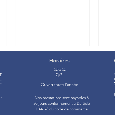
Horaires
24h/24
T
7j/7
 .
Ouvert toute l'année
Livraison d’un escalier en
Réno
.
Nos prestations sont payables à
colimaçon au siège de Free
Fran
30 jours conformément à L’article
à Paris
L 441-6 du code de commerce
.