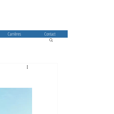
01 30 23 44 15
exploitation@transports-help.com
Carrières
Contact