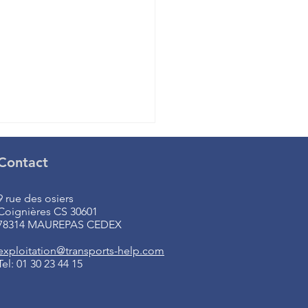
Contact
9 rue des osiers
Coignières CS 30601
78314 MAUREPAS CEDEX
exploitation@transports-help.com
vation du stade de
Tel: 01 30 23 44 15
ce